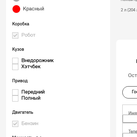
полный п
Красный
2 л (204
Коробка
Робот
Кузов
Внедорожник
Хэтчбек
Ост
Привод
Передний
Го
Полный
Двигатель
Им
Бензин
Тел