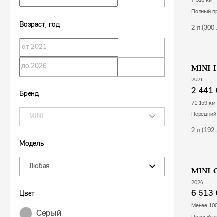
7 326 км
полный п
Возраст
, год
2 л (300
MINI 
2021
2 441 
Бренд
71 159 км
передний
MINI
2 л (192
Модель
Любая
MINI 
2026
6 513 
Цвет
Менее 10
Серый