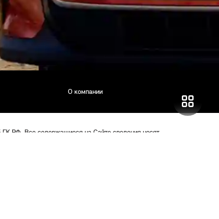
О компании
5 ГК РФ. Все содержащиеся на Сайте сведения носят
 автомобилей у официальных дилеров может не соответствовать
цены, спецпредложения и комплектации автомобилей указаны с
Ф.
яется поверенным/агентом/комиссионером в отношении
 основании информации на Сайте, а также не несет