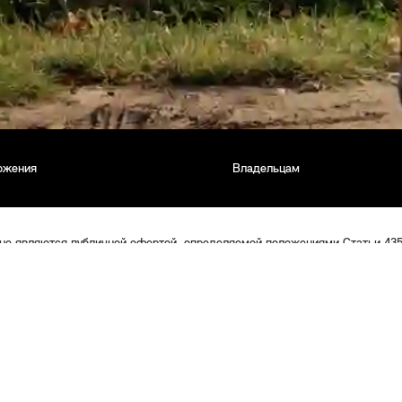
ожения
Владельцам
 не являются публичной офертой, определяемой положениями Статьи 43
щими. Информация о продаже автомобилей, о наличии и или отсутствии
щения к официальному дилеру. Все условия приобретения автомобилей, 
ся публичной офертой, как она определена положениями статьи 435 ГК Р
ях между официальными дилерами и покупателями автомобилей, не явл
твам, вытекающим из сделок, заключенных с официальными дилерами на
зованием информации на Сайте.