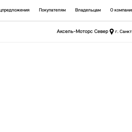
цпредложения
Покупателям
Владельцам
О компани
Аксель-Моторс Север
г. Санк